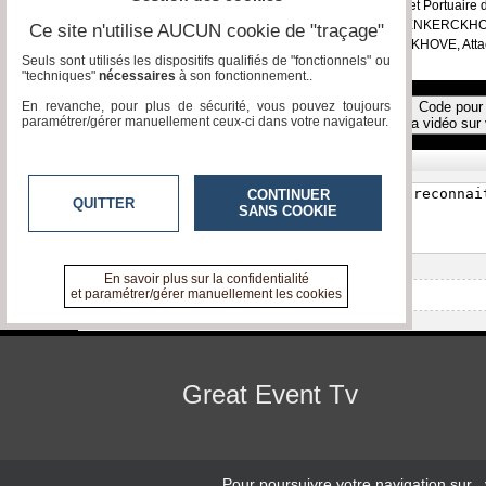
Au cours de la 1ère journée de la Semaine Industrielle et Portuai
son plateau Mme Marysol MICHEZ et M. Thierry VANDENKERCKHOVE. 
Ce site n'utilise AUCUN cookie de "traçage"
belges. Elle avait à ses côtés M. Thierry VANDENKERCKHOVE, Attac
Seuls sont utilisés les dispositifs qualifiés de "fonctionnels" ou
"techniques"
nécessaires
à son fonctionnement..
En revanche, pour plus de sécurité, vous pouvez toujours
Code pour 
Toutes les vidéos
paramétrer/gérer manuellement ceux-ci dans votre navigateur.
la vidéo sur 
Réagissez, commentez !
CONTINUER
QUITTER
SANS COOKIE
En savoir plus sur la confidentialité
et paramétrer/gérer manuellement les cookies
Aucun commentaire pour l'instant
Great Event Tv
Pour poursuivre votre navigation sur
,