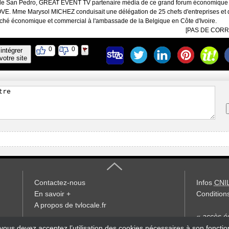
re de San Pedro, GREAT EVENT TV partenaire média de ce grand forum économique 
Mme Marysol MICHEZ conduisait une délégation de 25 chefs d'entreprises et d'
hé économique et commercial à l'ambassade de la Belgique en Côte d'Ivoire.
[PAS DE COR
0
0
intégrer
votre site
Contactez-nous
Infos
CNI
En savoir +
Conditions
A propos de tvlocale.fr
« accès éd
S'abonner à la Lettre d'information
 vous devez acceptez l’utilisation des cookies nécessaires à son foncti