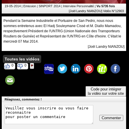
19-05-2014
| Emission | SINPORT 2014 | Interview Personnalité |
Vu 5735 fois
[Joël Landry NIANZOU] Vidéo N°12903
Pendant la Semaine Industrielle et Portuaire de San Pedro, nous nous
sommes entretenus avec El Hadj Souleymane Cissé et M. Diallo Mamadou,
respectivement Président de l'UNTRG (Union Nationale des Transporteurs
Routiers de Guinée) et Représentant de l'UNTRG en Côte d'Ivoire. C'était le
mercredi 07 Mai 2014.
[Joël Landry NIANZOU]
Toutes les vidéos
0
0
Code pour intégrer
la vidéo sur votre site
Réagissez, commentez !
Commenter