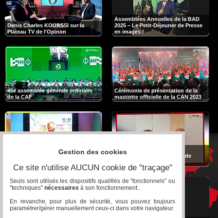
Assemblées Annuelles de la BAD
Denis Charles KOUASSI sur la
2025 – Le Petit-Déjeuner de Presse
Plateau TV de l'Opinon
en images !
45e assemblée générale ordinaire
Cérémonie de présentation de la
de la CAF
mascotte officielle de la CAN 2023
Conférence de presse de la 2e
Interview du FMI sur les
Gestion des cookies
édition du Salon Africain du
perspectives économiques de
Fooball
l'Afrique subsaharienne
Ce site n'utilise AUCUN cookie de "traçage"
Seuls sont utilisés les dispositifs qualifiés de "fonctionnels" ou
"techniques"
nécessaires
à son fonctionnement..
En revanche, pour plus de sécurité, vous pouvez toujours
paramétrer/gérer manuellement ceux-ci dans votre navigateur.