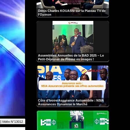
Denis Charles KOUASSI sur la Plateau TV de
l'Opinon
Assemblées Annuelles de la BAD 2025 – Le
Petit-Déjeuner de Presse en images !
Côte d’Ivoire/Assurance Automobile : NSIA
Assurances Dynamise le Marché
] Vidéo N°13012