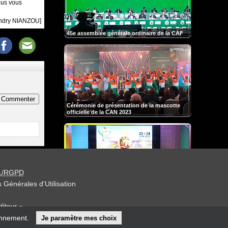
ous vous
andry NIANZOU]
45e assemblée générale ordinaire de la CAF
Commenter
Cérémonie de présentation de la mascotte
officielle de la CAN 2023
L/RGPD
 Générales d'Utilisation
Conférence de presse de la 2e édition du
Salon Africain du Fooball
iteur »
onnement.
Je paramètre mes choix