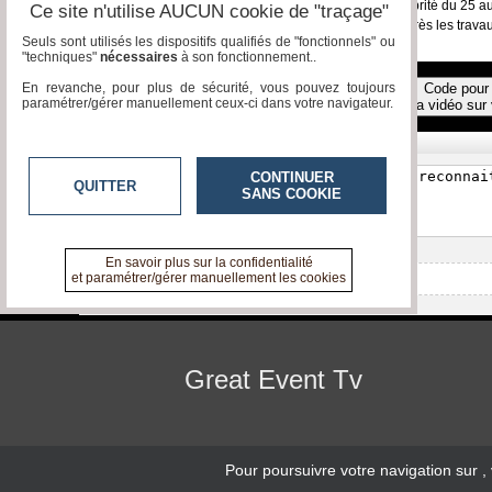
Abidjan, la capitale économique de la Côte d’Ivoire a abrité du 2
Ce site n'utilise AUCUN cookie de "traçage"
proposons les impressions de certaines participants après les trava
Seuls sont utilisés les dispositifs qualifiés de "fonctionnels" ou
"techniques"
nécessaires
à son fonctionnement..
En revanche, pour plus de sécurité, vous pouvez toujours
Code pour 
Toutes les vidéos
paramétrer/gérer manuellement ceux-ci dans votre navigateur.
la vidéo sur 
Réagissez, commentez !
CONTINUER
QUITTER
SANS COOKIE
En savoir plus sur la confidentialité
et paramétrer/gérer manuellement les cookies
Aucun commentaire pour l'instant
Great Event Tv
Pour poursuivre votre navigation sur
,