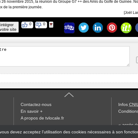
5 au 26 novembre 2015, la réunion du Groupe G7 ++ des Amis du Golfe de Guinée. N
ux de la première journée.
[Joël L
0
0
intégrer
votre site
Contactez-nous
Infos
CNI
En savoir +
Conditions
A propos de tvlocale.fr
« accès éd
S'abonner à la Lettre d'information
 vous devez acceptez l’utilisation des cookies nécessaires à son foncti