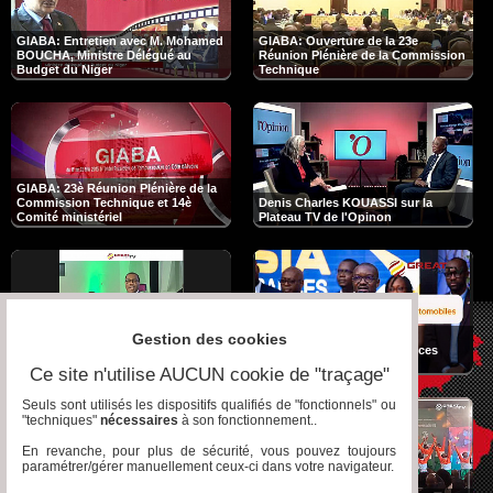
GIABA: Entretien avec M. Mohamed
GIABA: Ouverture de la 23e
BOUCHA, Ministre Délégué au
Réunion Plénière de la Commission
Budget du Niger
Technique
GIABA: 23è Réunion Plénière de la
Commission Technique et 14è
Denis Charles KOUASSI sur la
Comité ministériel
Plateau TV de l'Opinon
Assemblées Annuelles de la BAD
Côte d’Ivoire/Assurance
Gestion des cookies
2025 – Le Petit-Déjeuner de Presse
Automobile : NSIA Assurances
en images !
Dynamise le Marché
Ce site n'utilise AUCUN cookie de "traçage"
Seuls sont utilisés les dispositifs qualifiés de "fonctionnels" ou
"techniques"
nécessaires
à son fonctionnement..
En revanche, pour plus de sécurité, vous pouvez toujours
paramétrer/gérer manuellement ceux-ci dans votre navigateur.