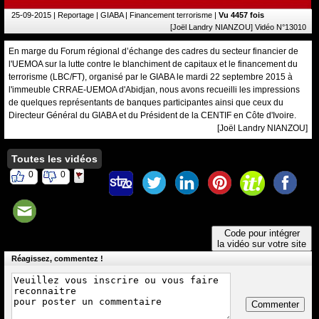
25-09-2015
| Reportage | GIABA | Financement terrorisme |
Vu 4457 fois
[Joël Landry NIANZOU] Vidéo N°13010
En marge du Forum régional d’échange des cadres du secteur financier de
l'UEMOA sur la lutte contre le blanchiment de capitaux et le financement du
terrorisme (LBC/FT), organisé par le GIABA le mardi 22 septembre 2015 à
l'immeuble CRRAE-UEMOA d'Abidjan, nous avons recueilli les impressions
de quelques représentants de banques participantes ainsi que ceux du
Directeur Général du GIABA et du Président de la CENTIF en Côte d'Ivoire.
[Joël Landry NIANZOU]
Toutes les vidéos
0
0
Code pour intégrer
la vidéo sur votre site
Réagissez, commentez !
Commenter