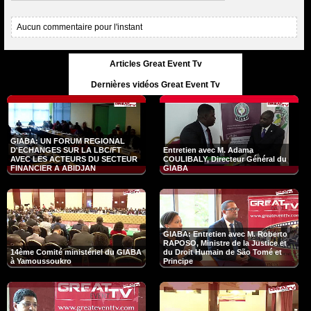
Aucun commentaire pour l'instant
Articles Great Event Tv
Dernières vidéos Great Event Tv
GIABA: UN FORUM REGIONAL
D'ECHANGES SUR LA LBC/FT
Entretien avec M. Adama
AVEC LES ACTEURS DU SECTEUR
COULIBALY, Directeur Général du
FINANCIER A ABIDJAN
GIABA
GIABA: Entretien avec M. Roberto
RAPOSO, Ministre de la Justice et
14ème Comité ministériel du GIABA
du Droit Humain de São Tomé et
à Yamoussoukro
Principe