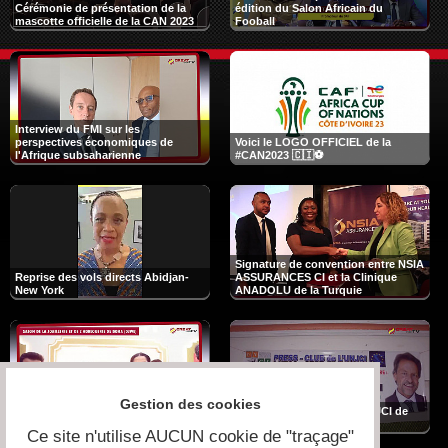
Cérémonie de présentation de la
édition du Salon Africain du
mascotte officielle de la CAN 2023
Fooball
Interview du FMI sur les
perspectives économiques de
Voici le LOGO OFFICIEL de la
l'Afrique subsaharienne
#CAN2023 🇨🇮⚽
Signature de convention entre NSIA
Reprise des vols directs Abidjan-
ASSURANCES CI et la Clinique
New York
ANADOLU de la Turquie
Gestion des cookies
Salon de la joaillerie et de
Premier Press-club de l’UNJCI de
l'horlogerie de Doha (DJWE 2020)
l'an 2020
Ce site n'utilise AUCUN cookie de "traçage"