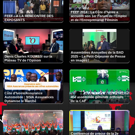
FEEF 2014 : La Côte d’Ivoire a
FEEF : A LA RENCONTRE DES
accueilli son 1er Forum de l’Emploi
EXPOSANTS
et de l’Entreprenariat Féminin
Assemblées Annuelles de la BAD
Denis Charles KOUASSI sur la
2025 – Le Petit-Déjeuner de Presse
Plateau TV de l'Opinon
en images !
Côte d’Ivoire/Assurance
Automobile : NSIA Assurances
45e assemblée générale ordinaire
Dynamise le Marché
de la CAF
Conférence de presse de la 2e