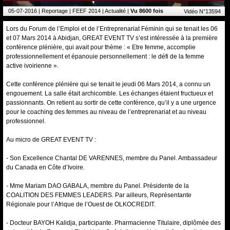
05-07-2016
| Reportage | FEEF 2014 | Actualité |
Vu 8600 fois
Vidéo N°13594
Lors du Forum de l’Emploi et de l’Entreprenariat Féminin qui se tenait les 06
et 07 Mars 2014 à Abidjan, GREAT EVENT TV s’est intéressée à la première
conférence plénière, qui avait pour thème : « Etre femme, accomplie
professionnellement et épanouie personnellement : le défi de la femme
active ivoirienne ».
Cette conférence plénière qui se tenait le jeudi 06 Mars 2014, a connu un
engouement. La salle était archicomble. Les échanges étaient fructueux et
passionnants. On retient au sortir de cette conférence, qu’il y a une urgence
pour le coaching des femmes au niveau de l’entreprenariat et au niveau
professionnel.
Au micro de GREAT EVENT TV :
- Son Excellence Chantal DE VARENNES, membre du Panel. Ambassadeur
du Canada en Côte d’Ivoire.
- Mme Mariam DAO GABALA, membre du Panel. Présidente de la
COALITION DES FEMMES LEADERS. Par ailleurs, Représentante
Régionale pour l’Afrique de l’Ouest de OLKOCREDIT.
- Docteur BAYOH Kalidja, participante. Pharmacienne Titulaire, diplômée des