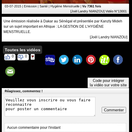
03-07-2015
| Emission | Santé | Hygiène Menstruelle |
Vu 7361 fois
[Joël Landry NIANZOU] Vidéo N°13001
Une émission réalisée à Dakar au Sénégal et présentée par Kanzly Mideh
sur un sujet important en Afrique : LA GESTION DE L’HYGIÈNE
MENSTRUELLE.
[Joël Landry NIANZOU]
Toutes les vidéos
0
0
Code pour intégrer
la vidéo sur votre site
Réagissez, commentez !
Commenter
Aucun commentaire pour l'instant