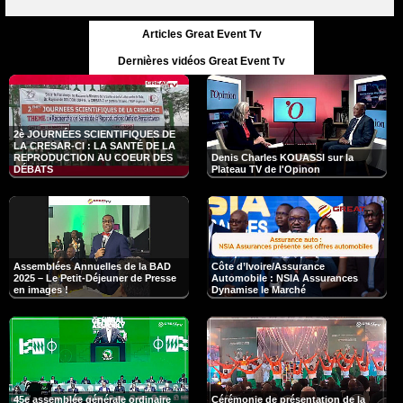
Articles Great Event Tv
Dernières vidéos Great Event Tv
2è JOURNÉES SCIENTIFIQUES DE
LA CRESAR-CI : LA SANTÉ DE LA
REPRODUCTION AU COEUR DES
Denis Charles KOUASSI sur la
DÉBATS
Plateau TV de l'Opinon
Assemblées Annuelles de la BAD
Côte d’Ivoire/Assurance
2025 – Le Petit-Déjeuner de Presse
Automobile : NSIA Assurances
en images !
Dynamise le Marché
45e assemblée générale ordinaire
Cérémonie de présentation de la