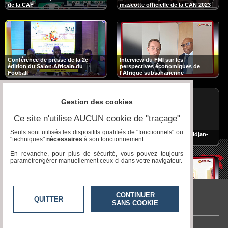
de la CAF
mascotte officielle de la CAN 2023
Conférence de presse de la 2e
Interview du FMI sur les
édition du Salon Africain du
perspectives économiques de
Fooball
l'Afrique subsaharienne
Gestion des cookies
Ce site n'utilise AUCUN cookie de "traçage"
Seuls sont utilisés les dispositifs qualifiés de "fonctionnels" ou
Voici le LOGO OFFICIEL de la
Reprise des vols directs Abidjan-
"techniques"
nécessaires
à son fonctionnement..
#CAN2023 🇨🇮⚽
New York
En revanche, pour plus de sécurité, vous pouvez toujours
paramétrer/gérer manuellement ceux-ci dans votre navigateur.
CONTINUER
Signature de convention entre NSIA
QUITTER
SANS COOKIE
Great Event Tv
ASSURANCES CI et la Clinique
Salon de la joaillerie et de
ANADOLU de la Turquie
l'horlogerie de Doha (DJWE 2020)