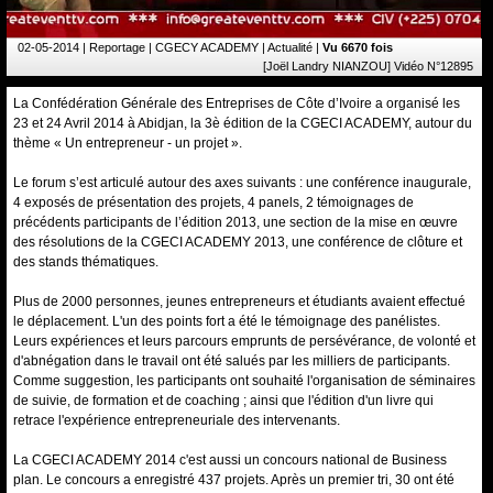
02-05-2014
| Reportage | CGECY ACADEMY | Actualité |
Vu 6670 fois
[Joël Landry NIANZOU] Vidéo N°12895
La Confédération Générale des Entreprises de Côte d’Ivoire a organisé les
23 et 24 Avril 2014 à Abidjan, la 3è édition de la CGECI ACADEMY, autour du
thème « Un entrepreneur - un projet ».
Le forum s’est articulé autour des axes suivants : une conférence inaugurale,
4 exposés de présentation des projets, 4 panels, 2 témoignages de
précédents participants de l’édition 2013, une section de la mise en œuvre
des résolutions de la CGECI ACADEMY 2013, une conférence de clôture et
des stands thématiques.
Plus de 2000 personnes, jeunes entrepreneurs et étudiants avaient effectué
le déplacement. L'un des points fort a été le témoignage des panélistes.
Leurs expériences et leurs parcours emprunts de persévérance, de volonté et
d'abnégation dans le travail ont été salués par les milliers de participants.
Comme suggestion, les participants ont souhaité l'organisation de séminaires
de suivie, de formation et de coaching ; ainsi que l'édition d'un livre qui
retrace l'expérience entrepreneuriale des intervenants.
La CGECI ACADEMY 2014 c'est aussi un concours national de Business
plan. Le concours a enregistré 437 projets. Après un premier tri, 30 ont été