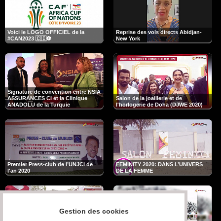
Voici le LOGO OFFICIEL de la
Reprise des vols directs Abidjan-
#CAN2023 🇨🇮⚽
New York
Signature de convention entre NSIA
ASSURANCES CI et la Clinique
Salon de la joaillerie et de
ANADOLU de la Turquie
l'horlogerie de Doha (DJWE 2020)
Premier Press-club de l’UNJCI de
FEMINITY 2020: DANS L’UNIVERS
l'an 2020
DE LA FEMME
Gestion des cookies