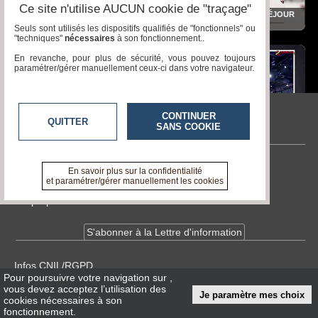
Ce site n'utilise AUCUN cookie de "traçage"
Réactions des exposants au salon
CAHIER DE ROUTE D'UN SÉJOUR
FEMINITY 2020
EN CHINE
Seuls sont utilisés les dispositifs qualifiés de "fonctionnels" ou
"techniques"
nécessaires
à son fonctionnement..
En revanche, pour plus de sécurité, vous pouvez toujours
paramétrer/gérer manuellement ceux-ci dans votre navigateur.
CONTINUER
Art Basel Miami 2019
CES 2020
QUITTER
SANS COOKIE
Great Event Tv
Contactez-nous
En savoir plus sur la confidentialité
et paramétrer/gérer manuellement les cookies
En savoir +
A propos de tvlocale.fr
International Jewellery London
2019
S'abonner à la Lettre d'information
Infos
CNIL/RGPD
Pour poursuivre votre navigation sur
,
Conditions Générales d'Utilisation
vous devez acceptez l’utilisation des
Je paramètre mes choix
cookies nécessaires à son
fonctionnement.
« accès éditeur »