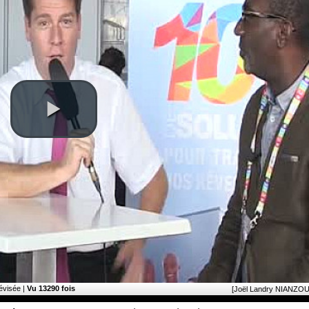
lévisée |
Vu 13290 fois
[Joël Landry NIANZOU