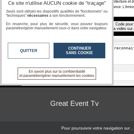
ARCHI-LIVE est une émission dédiée au Salon de l'Architecture et
Ce site n'utilise AUCUN cookie de "traçage"
l'occasion, des exposants d'entreprises venues de la France. L'émi
Seuls sont utilisés les dispositifs qualifiés de "fonctionnels" ou
"techniques"
nécessaires
à son fonctionnement..
En revanche, pour plus de sécurité, vous pouvez toujours
Code pour 
Toutes les vidéos
paramétrer/gérer manuellement ceux-ci dans votre navigateur.
la vidéo sur 
Réagissez, commentez !
CONTINUER
QUITTER
SANS COOKIE
En savoir plus sur la confidentialité
et paramétrer/gérer manuellement les cookies
Aucun commentaire pour l'instant
Great Event Tv
Pour poursuivre votre navigation sur
,