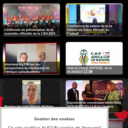
Conférence de presse de la 2e
Cérémonie de présentation de la
édition du Salon Africain du
mascotte officielle de la CAN 2023
Fooball
Interview du FMI sur les
perspectives économiques de
Voici le LOGO OFFICIEL de la
l'Afrique subsaharienne
#CAN2023 🇨🇮⚽
Signature de convention entre NSIA
Reprise des vols directs Abidjan-
ASSURANCES CI et la Clinique
New York
ANADOLU de la Turquie
Gestion des cookies