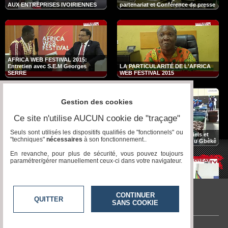
AUX ENTREPRISES IVOIRIENNES
partenariat et Conférence de presse
AFRICA WEB FESTIVAL 2015:
Entretien avec S.E.M Georges
LA PARTICULARITÉ DE L'AFRICA
SERRE
WEB FESTIVAL 2015
Gestion des cookies
Ce site n'utilise AUCUN cookie de "traçage"
Seuls sont utilisés les dispositifs qualifiés de "fonctionnels" ou
Entretien avec M. Hermann CAKPO,
Film documentaire : Potentiels et
"techniques"
nécessaires
à son fonctionnement..
Co-fondateur de H&C
Opportunités de la région du Gbèkê
En revanche, pour plus de sécurité, vous pouvez toujours
paramétrer/gérer manuellement ceux-ci dans votre navigateur.
CONTINUER
QUITTER
SANS COOKIE
Great Event Tv
Entretien avec le DG du Port de San
1ère édition de la SINPORT : Un
Pedro
franc succès !