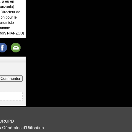
, a eu en
Tanzania) -
 Directeur de
ion pour le
onomiste -
gramme
andry NIANZOU]
Commenter
L/RGPD
 Générales d'Utilisation