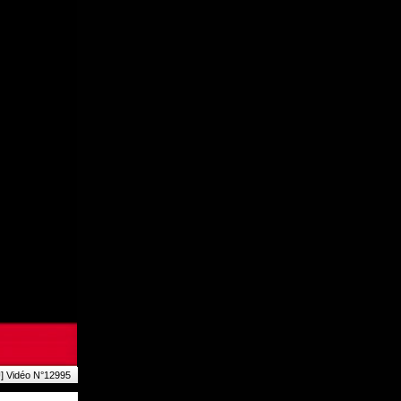
] Vidéo N°12995