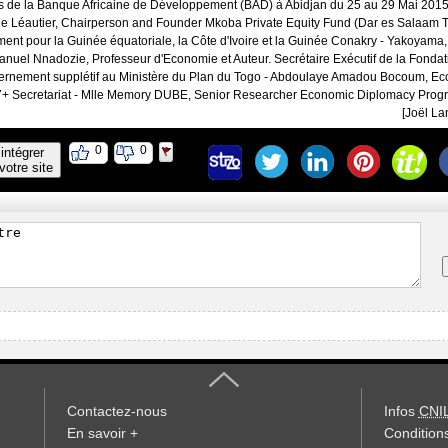
de la Banque Africaine de Développement (BAD) à Abidjan du 25 au 29 Mai 2015
annie Léautier, Chairperson and Founder Mkoba Private Equity Fund (Dar es Salaam 
nt pour la Guinée équatoriale, la Côte d'Ivoire et la Guinée Conakry - Yakoyama,
nuel Nnadozie, Professeur d'Economie et Auteur. Secrétaire Exécutif de la Fondat
ernement supplétif au Ministère du Plan du Togo - Abdoulaye Amadou Bocoum, Ec
7+ Secretariat - Mlle Memory DUBE, Senior Researcher Economic Diplomacy Pro
[Joël L
0
0
intégrer
votre site
Contactez-nous
Infos
CNI
En savoir +
Conditions