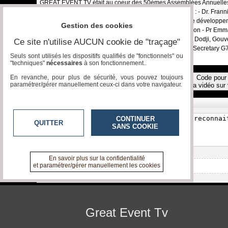
GREAT EVENT TV était au coeur des 50èmes Assemblées Annuelles 
exclusivité en interview d'éminentes personnalités, dont : - Dr. Fr
Amadou Koné, Administrateur de la Banque africaine de développeme
Gestion des cookies
la Division Développement du Ministère du Plan du Japon - Pr Emma
Renforcement des Capacités en Afrique (ACBF) - Deovi Dodji, Gouv
Ce site n'utilise AUCUN cookie de "traçage"
Gerant - M. Habib Ur Rehman MAYAR, Deputy General Secretary G
Seuls sont utilisés les dispositifs qualifiés de "fonctionnels" ou
"techniques"
nécessaires
à son fonctionnement..
En revanche, pour plus de sécurité, vous pouvez toujours
Code pour 
Toutes les vidéos
paramétrer/gérer manuellement ceux-ci dans votre navigateur.
la vidéo sur 
Réagissez, commentez !
CONTINUER
QUITTER
SANS COOKIE
En savoir plus sur la confidentialité
et paramétrer/gérer manuellement les cookies
Aucun commentaire pour l'instant
Great Event Tv