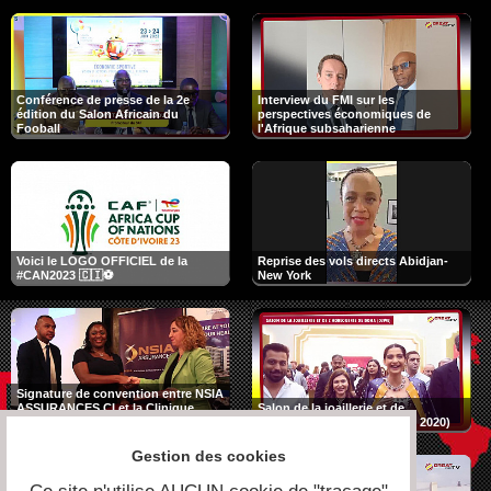
Conférence de presse de la 2e
Interview du FMI sur les
édition du Salon Africain du
perspectives économiques de
Fooball
l'Afrique subsaharienne
Voici le LOGO OFFICIEL de la
Reprise des vols directs Abidjan-
#CAN2023 🇨🇮⚽
New York
Signature de convention entre NSIA
ASSURANCES CI et la Clinique
Salon de la joaillerie et de
ANADOLU de la Turquie
l'horlogerie de Doha (DJWE 2020)
Gestion des cookies