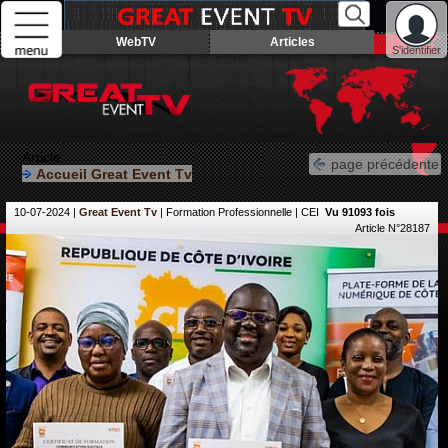
WebTV
Articles
S'identifier
Article
page précédente
Accueil Great Event Tv
10-07-2024
|
Great Event Tv
| Formation Professionnelle | CEI
Vu 91093 fois
Article N°28187