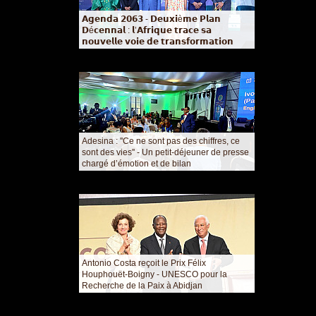
𝗔𝗴𝗲𝗻𝗱𝗮 𝟮𝟬𝟲𝟯 - 𝗗𝗲𝘂𝘅𝗶è𝗺𝗲 𝗣𝗹𝗮𝗻
𝗗é𝗰𝗲𝗻𝗻𝗮𝗹 : 𝗹’𝗔𝗳𝗿𝗶𝗾𝘂𝗲 𝘁𝗿𝗮𝗰𝗲 𝘀𝗮
𝗻𝗼𝘂𝘃𝗲𝗹𝗹𝗲 𝘃𝗼𝗶𝗲 𝗱𝗲 𝘁𝗿𝗮𝗻𝘀𝗳𝗼𝗿𝗺𝗮𝘁𝗶𝗼𝗻
Adesina : ''Ce ne sont pas des chiffres, ce
sont des vies'' - Un petit-déjeuner de presse
chargé d’émotion et de bilan
Antonio Costa reçoit le Prix Félix
Houphouët-Boigny - UNESCO pour la
Recherche de la Paix à Abidjan