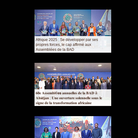
Afrique 2025 : Se développer par ses
propres forces, le cap affirmé aux
Assemblées de la BAD
𝟔𝟎𝐞 𝐀𝐬𝐬𝐞𝐦𝐛𝗹é𝗲𝘀 𝐚𝐧𝐧𝐮𝐞𝐥𝐥𝐞𝐬 𝐝𝐞 𝐥𝐚 𝐁𝐀𝐃 à
𝐀𝐛𝐢𝐝𝐣𝐚𝐧 : 𝐔𝐧𝐞 𝐨𝐮𝐯𝐞𝐫𝐭𝐮𝐫𝐞 𝐬𝐨𝐥𝐞𝐧𝐧𝐞𝐥𝐥𝐞 𝐬𝐨𝐮𝐬 𝐥𝐞
𝐬𝐢𝐠𝐧𝐞 𝐝𝐞 𝐥𝐚 𝐭𝐫𝐚𝐧𝐬𝐟𝐨𝐫𝐦𝐚𝐭𝐢𝐨𝐧 𝐚𝐟𝐫𝐢𝐜𝐚𝐢𝐧𝐞