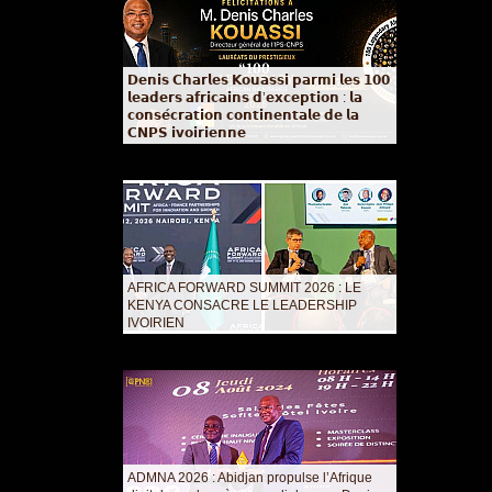
𝗗𝗲𝗻𝗶𝘀 𝗖𝗵𝗮𝗿𝗹𝗲𝘀 𝗞𝗼𝘂𝗮𝘀𝘀𝗶 𝗽𝗮𝗿𝗺𝗶 𝗹𝗲𝘀 𝟭𝟬𝟬
𝗹𝗲𝗮𝗱𝗲𝗿𝘀 𝗮𝗳𝗿𝗶𝗰𝗮𝗶𝗻𝘀 𝗱’𝗲𝘅𝗰𝗲𝗽𝘁𝗶𝗼𝗻 : 𝗹𝗮
𝗰𝗼𝗻𝘀𝗲́𝗰𝗿𝗮𝘁𝗶𝗼𝗻 𝗰𝗼𝗻𝘁𝗶𝗻𝗲𝗻𝘁𝗮𝗹𝗲 𝗱𝗲 𝗹𝗮
𝗖𝗡𝗣𝗦 𝗶𝘃𝗼𝗶𝗿𝗶𝗲𝗻𝗻𝗲
AFRICA FORWARD SUMMIT 2026 : LE
KENYA CONSACRE LE LEADERSHIP
IVOIRIEN
ADMNA 2026 : Abidjan propulse l’Afrique