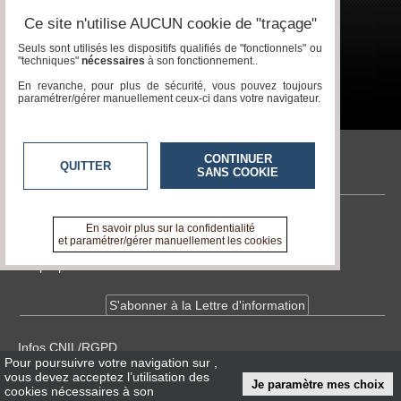
Ce site n'utilise AUCUN cookie de "traçage"
Seuls sont utilisés les dispositifs qualifiés de "fonctionnels" ou
"techniques"
nécessaires
à son fonctionnement..
En revanche, pour plus de sécurité, vous pouvez toujours
paramétrer/gérer manuellement ceux-ci dans votre navigateur.
CONTINUER
QUITTER
Great Event Tv
SANS COOKIE
Contactez-nous
En savoir plus sur la confidentialité
et paramétrer/gérer manuellement les cookies
En savoir +
A propos de tvlocale.fr
S'abonner à la Lettre d'information
Infos
CNIL/RGPD
Pour poursuivre votre navigation sur
,
Conditions Générales d'Utilisation
vous devez acceptez l’utilisation des
Je paramètre mes choix
cookies nécessaires à son