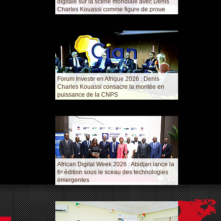
digitale sur la scène mondiale avec Denis
Charles Kouassi comme figure de proue
Forum Investir en Afrique 2026 : Denis
Charles Kouassi consacre la montée en
puissance de la CNPS
African Digital Week 2026 : Abidjan lance la
6ᵉ édition sous le sceau des technologies
émergentes