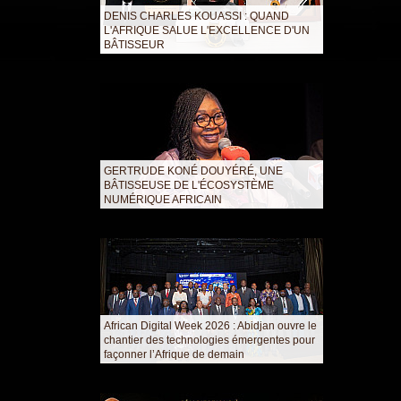
DENIS CHARLES KOUASSI : QUAND
L'AFRIQUE SALUE L'EXCELLENCE D'UN
BÂTISSEUR
GERTRUDE KONÉ DOUYÉRÉ, UNE
BÂTISSEUSE DE L'ÉCOSYSTÈME
NUMÉRIQUE AFRICAIN
African Digital Week 2026 : Abidjan ouvre le
chantier des technologies émergentes pour
façonner l’Afrique de demain